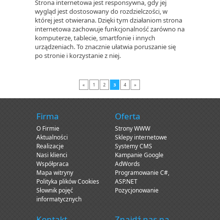
Strona internetowa jest responsywna, gdy jej
wygląd jest dostosowany do rozdzielczości, w
której jest otwierana. Dzięki tym działaniom strona
internetowa zachowuje funkcjonalność zarówno na
komputerze, tablecie, smartfonie i innych
urządzeniach. To znacznie ułatwia poruszanie się
po stronie i korzystanie z niej.
«
1
2
3
4
»
Firma
Oferta
O Firmie
Strony WWW
Aktualności
Sklepy internetowe
Realizacje
Systemy CMS
Nasi klienci
Kampanie Google
Współpraca
AdWords
Mapa witryny
Programowanie C#,
Polityka plików Cookies
ASP.NET
Słownik pojęć
Pozycjonowanie
informatycznych
Kontakt
Znajdź nas na