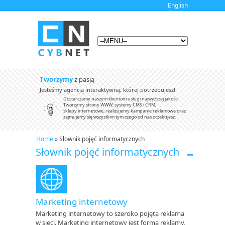
English
Tworzymy
z pasją
Jesteśmy agencją interaktywną, której potrzebujesz!
Dostarczamy naszym klientom usługi najwyższej jakości.
Tworzymy strony WWW, systemy CMS i CRM,
sklepy internetowe, realizujemy kampanie reklamowe oraz
zajmujemy się wszystkim tym czego od nas oczekujesz.
Home
» Słownik pojęć informatycznych
Słownik pojęć informatycznych
Marketing internetowy
Marketing internetowy to szeroko pojęta reklama
w sieci. Marketing internetowy jest formą reklamy,