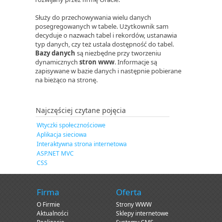
Służy do przechowywania wielu danych
posegregowanych w tabele. Użytkownik sam
decyduje o nazwach tabel i rekordów, ustanawia
typ danych, czy też ustala dostępność do tabel.
Bazy danych
są niezbędne przy tworzeniu
dynamicznych
stron www
. Informacje są
zapisywane w bazie danych i następnie pobierane
na bieżąco na stronę.
Najczęściej czytane pojęcia
Wtyczki społecznościowe
Aplikacja sieciowa
Interaktywna strona internetowa
ASP.NET MVC
CSS
Firma
Oferta
O Firmie
Strony WWW
Aktualności
Sklepy internetowe