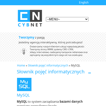
English
Tworzymy
z pasją
Jesteśmy agencją interaktywną, której potrzebujesz!
Dostarczamy naszym klientom usługi najwyższej jakości.
Tworzymy strony WWW, systemy CMS i CRM,
sklepy internetowe, realizujemy kampanie reklamowe oraz
zajmujemy się wszystkim tym czego od nas oczekujesz.
Home
»
Słownik pojęć informatycznych
» MySQL
Słownik pojęć informatycznych
MySQL
MySQL
to system zarządzania
bazami danych
rozwijany przez firmę Oracle.