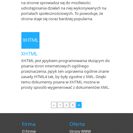
na stronie sprowadza się do możliwości
udostępniania działań na niej wykonywanych na
portalach społecznościowych. To powoduje, że
strona staje się coraz bardziej popularna.
XHTML
XHTML jest językiem programowania służącym do
pisania stron internetowych ogólnego
przeznaczenia. Język ten usprawnia ogólnie znane
zasady HTML4 tak, by były zgodne z XML. Dzięki
temu dokumenty pisane w XHTML można w
prosty sposób wygenerować z dokumentów XML.
«
1
2
3
4
Firma
Oferta
O Firmie
Strony WWW