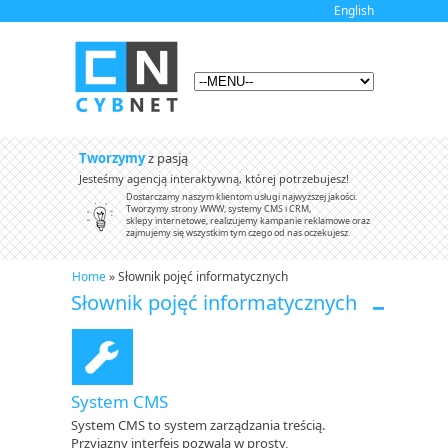
English
Tworzymy
z pasją
Jesteśmy agencją interaktywną, której potrzebujesz!
Dostarczamy naszym klientom usługi najwyższej jakości.
Tworzymy strony WWW, systemy CMS i CRM,
sklepy internetowe, realizujemy kampanie reklamowe oraz
zajmujemy się wszystkim tym czego od nas oczekujesz.
Home
» Słownik pojęć informatycznych
Słownik pojęć informatycznych
System CMS
System CMS to system zarządzania treścią.
Przyjazny interfejs pozwala w prosty,