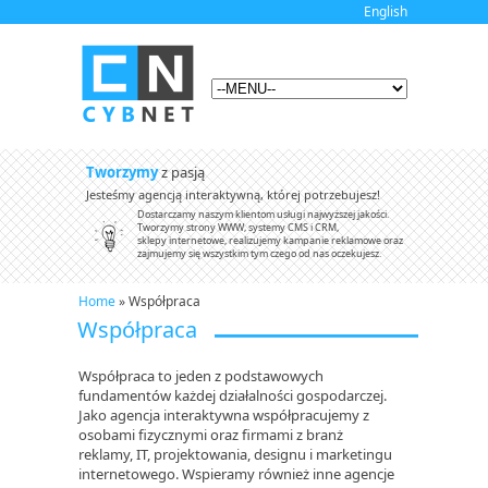
English
Tworzymy
z pasją
Jesteśmy agencją interaktywną, której potrzebujesz!
Dostarczamy naszym klientom usługi najwyższej jakości.
Tworzymy strony WWW, systemy CMS i CRM,
sklepy internetowe, realizujemy kampanie reklamowe oraz
zajmujemy się wszystkim tym czego od nas oczekujesz.
Home
» Współpraca
Współpraca
Współpraca to jeden z podstawowych
fundamentów każdej działalności gospodarczej.
Jako agencja interaktywna współpracujemy z
osobami fizycznymi oraz firmami z branż
reklamy, IT, projektowania, designu i marketingu
internetowego. Wspieramy również inne agencje