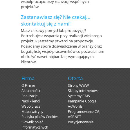
współpracujac przy realizacji wspólnych
projektów.
Zastanawiasz się? Nie czekaj...
skontaktuj się z nami!
Masz ciekawy pomysł lub propozycję?
Potrzebujesz wsparcia przy realizacji większego
projektu? Jesteśmy otwarci na propozycje.
Posiadamy spore doświadczenie w branży oraz
bogatą listę współpracowników co pozwala nam
obsłużyć nawet najbardziej wymagających
klientów.
Firma
Oferta
O Firmie
Strony WWW
Aktualności
Sklepy internetowe
Realizacje
Systemy CMS
Nasi klienci
Kampanie Google
Współpraca
AdWords
Mapa witryny
Programowanie C#,
Polityka plików Cookies
ASP.NET
Słownik pojęć
Pozycjonowanie
informatycznych