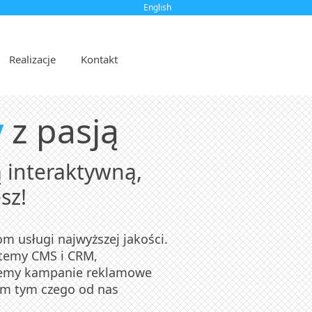
English
Realizacje
Kontakt
y
z pasją
 interaktywną,
sz!
m usługi najwyższej jakości.
temy CMS i CRM,
ujemy kampanie reklamowe
im tym czego od nas