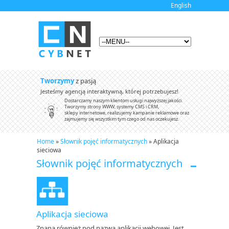
English
Tworzymy
z pasją
Jesteśmy agencją interaktywną, której potrzebujesz!
Dostarczamy naszym klientom usługi najwyższej jakości.
Tworzymy strony WWW, systemy CMS i CRM,
sklepy internetowe, realizujemy kampanie reklamowe oraz
zajmujemy się wszystkim tym czego od nas oczekujesz.
Home
»
Słownik pojęć informatycznych
» Aplikacja
sieciowa
Słownik pojęć informatycznych
Aplikacja sieciowa
Znana również pod nazwą aplikacji webowej. Jest