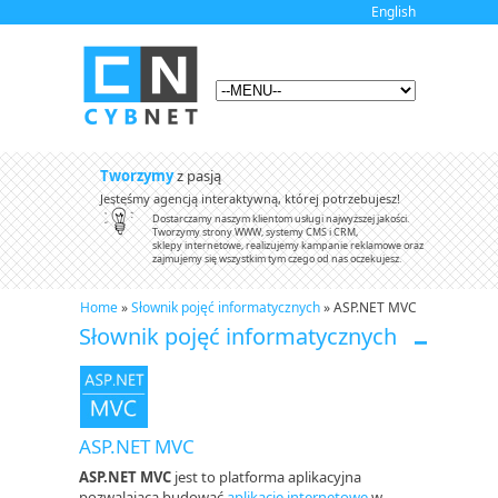
English
Tworzymy
z pasją
Jesteśmy agencją interaktywną, której potrzebujesz!
Dostarczamy naszym klientom usługi najwyższej jakości.
Tworzymy strony WWW, systemy CMS i CRM,
sklepy internetowe, realizujemy kampanie reklamowe oraz
zajmujemy się wszystkim tym czego od nas oczekujesz.
Home
»
Słownik pojęć informatycznych
» ASP.NET MVC
Słownik pojęć informatycznych
ASP.NET MVC
ASP.NET MVC
jest to platforma aplikacyjna
pozwalająca budować
aplikacje internetowe
w