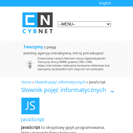
English
Tworzymy
z pasją
Jesteśmy agencją interaktywną, której potrzebujesz!
Dostarczamy naszym klientom usługi najwyższej jakości.
Tworzymy strony WWW, systemy CMS i CRM,
sklepy internetowe, realizujemy kampanie reklamowe oraz
zajmujemy się wszystkim tym czego od nas oczekujesz.
Home
»
Słownik pojęć informatycznych
» JavaScript
Słownik pojęć informatycznych
JavaScript
JavaScript
to skryptowy język programowania,
który stworzyła firma Netscape.